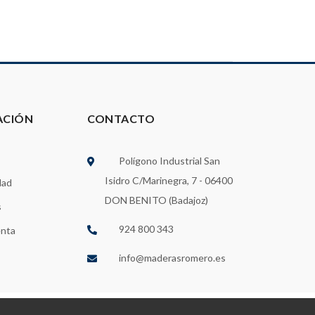
ACIÓN
CONTACTO
Polígono Industrial San
Isidro C/Marinegra, 7 - 06400
dad
DON BENITO (Badajoz)
s
924 800 343
enta
info@maderasromero.es