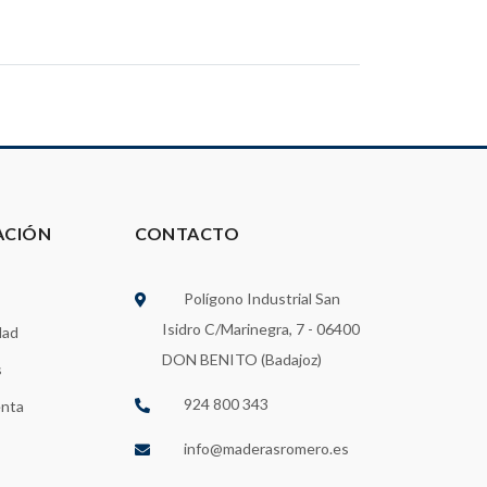
ACIÓN
CONTACTO
Polígono Industrial San
Isidro C/Marinegra, 7 - 06400
dad
DON BENITO (Badajoz)
s
924 800 343
enta
info@maderasromero.es