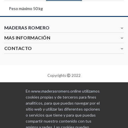
Peso máximo 50 kg
MADERAS ROMERO
MAS INFORMACIÓN
CONTACTO
Copyrights
2022
Diseñado y programado por
GABALA
En www.maderasromero.online utilizamos
cookies propias y de terceros para fines
analíticos, para que puedas navegar por el
sitio web y utilizar las diferentes opciones
o servicios que tiene y para que puedas
compartir nuestro contenido con tus
amigos y redes. Las cookies pueden