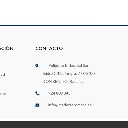
ACIÓN
CONTACTO
Polígono Industrial San
Isidro C/Marinegra, 7 - 06400
dad
DON BENITO (Badajoz)
s
924 800 343
enta
info@maderasromero.es