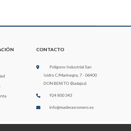
ACIÓN
CONTACTO
Polígono Industrial San
Isidro C/Marinegra, 7 - 06400
dad
DON BENITO (Badajoz)
s
924 800 343
enta
info@maderasromero.es